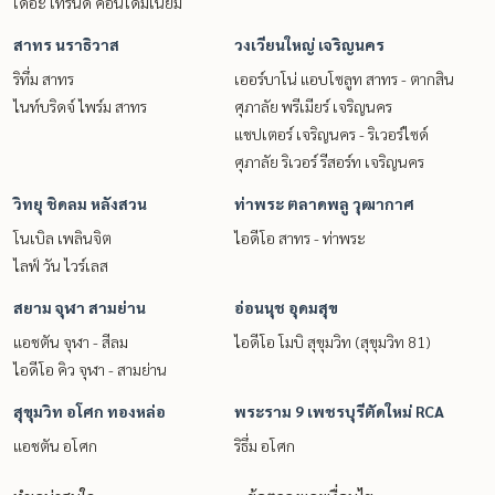
เดอะ เทรนดี้ คอนโดมิเนียม
สาทร นราธิวาส
วงเวียนใหญ่ เจริญนคร
ริทึ่ม สาทร
เออร์บาโน่ แอบโซลูท สาทร - ตากสิน
ไนท์บริดจ์ ไพร์ม สาทร
ศุภาลัย พรีเมียร์ เจริญนคร
แชปเตอร์ เจริญนคร - ริเวอร์ไซด์
ศุภาลัย ริเวอร์ รีสอร์ท เจริญนคร
วิทยุ ชิดลม หลังสวน
ท่าพระ ตลาดพลู วุฒากาศ
โนเบิล เพลินจิต
ไอดีโอ สาทร - ท่าพระ
ไลฟ์ วัน ไวร์เลส
สยาม จุฬา สามย่าน
อ่อนนุช อุดมสุข
แอชตัน จุฬา - สีลม
ไอดีโอ โมบิ สุขุมวิท (สุขุมวิท 81)
ไอดีโอ คิว จุฬา - สามย่าน
สุขุมวิท อโศก ทองหล่อ
พระราม 9 เพชรบุรีตัดใหม่ RCA
แอชตัน อโศก
ริธึ่ม อโศก