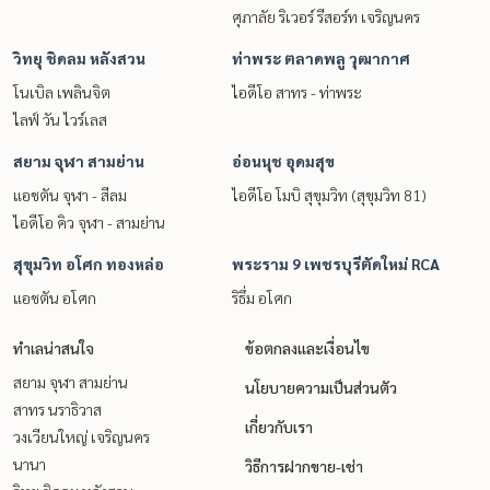
ศุภาลัย ริเวอร์ รีสอร์ท เจริญนคร
วิทยุ ชิดลม หลังสวน
ท่าพระ ตลาดพลู วุฒากาศ
โนเบิล เพลินจิต
ไอดีโอ สาทร - ท่าพระ
ไลฟ์ วัน ไวร์เลส
สยาม จุฬา สามย่าน
อ่อนนุช อุดมสุข
แอชตัน จุฬา - สีลม
ไอดีโอ โมบิ สุขุมวิท (สุขุมวิท 81)
ไอดีโอ คิว จุฬา - สามย่าน
สุขุมวิท อโศก ทองหล่อ
พระราม 9 เพชรบุรีตัดใหม่ RCA
แอชตัน อโศก
ริธึ่ม อโศก
ทำเลน่าสนใจ
ข้อตกลงและเงื่อนไข
สยาม จุฬา สามย่าน
นโยบายความเป็นส่วนตัว
สาทร นราธิวาส
เกี่ยวกับเรา
วงเวียนใหญ่ เจริญนคร
นานา
วิธีการฝากขาย-เช่า