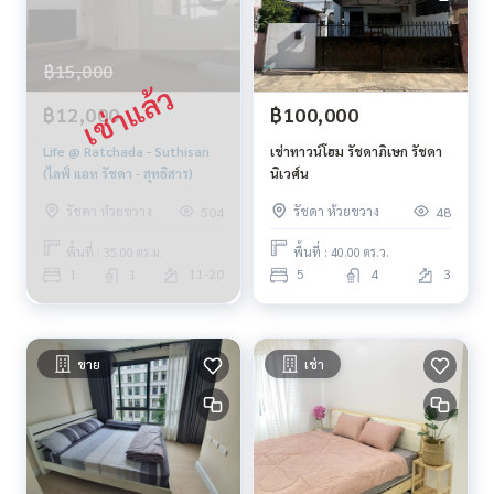
฿15,000
฿12,000
฿100,000
Life @ Ratchada - Suthisan
เช่าทาวน์โฮม รัชดาภิเษก รัชดา
(ไลฟ์ แอท รัชดา - สุทธิสาร)
นิเวศ์น
รัชดา ห้วยขวาง
รัชดา ห้วยขวาง
504
48
พื้นที่ : 35.00 ตร.ม.
พื้นที่ : 40.00 ตร.ว.
1
1
11-20
5
4
3
ขาย
เช่า