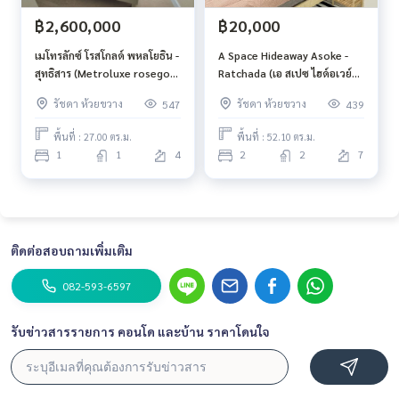
฿2,600,000
฿20,000
เมโทรลักซ์ โรสโกลด์ พหลโยธิน -
A Space Hideaway Asoke -
สุทธิสาร (Metroluxe rosegold
Ratchada (เอ สเปซ ไฮด์อเวย์
phahol - sutthisan)
อโศก-รัชดา)
รัชดา ห้วยขวาง
รัชดา ห้วยขวาง
547
439
พื้นที่ : 27.00 ตร.ม.
พื้นที่ : 52.10 ตร.ม.
1
1
4
2
2
7
ติดต่อสอบถามเพิ่มเติม
082-593-6597
รับข่าวสารรายการ คอนโด และบ้าน ราคาโดนใจ