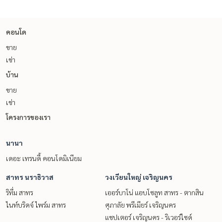
คอนโด
ขาย
เช่า
บ้าน
ขาย
เช่า
โครงการของเรา
นานา
เดอะ เทรนดี้ คอนโดมิเนียม
สาทร นราธิวาส
วงเวียนใหญ่ เจริญนคร
ริทึ่ม สาทร
เออร์บาโน่ แอบโซลูท สาทร - ตากสิน
ไนท์บริดจ์ ไพร์ม สาทร
ศุภาลัย พรีเมียร์ เจริญนคร
แชปเตอร์ เจริญนคร - ริเวอร์ไซด์