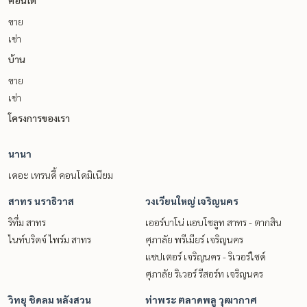
ขาย
เช่า
บ้าน
ขาย
เช่า
โครงการของเรา
นานา
เดอะ เทรนดี้ คอนโดมิเนียม
สาทร นราธิวาส
วงเวียนใหญ่ เจริญนคร
ริทึ่ม สาทร
เออร์บาโน่ แอบโซลูท สาทร - ตากสิน
ไนท์บริดจ์ ไพร์ม สาทร
ศุภาลัย พรีเมียร์ เจริญนคร
แชปเตอร์ เจริญนคร - ริเวอร์ไซด์
ศุภาลัย ริเวอร์ รีสอร์ท เจริญนคร
วิทยุ ชิดลม หลังสวน
ท่าพระ ตลาดพลู วุฒากาศ