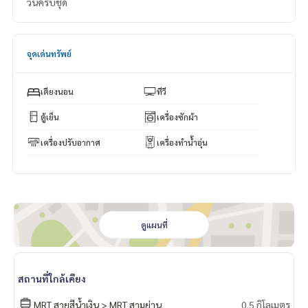
วันครบชุด
จุดเด่นทรัพย์
เตียงนอน
ทีวี
ตู้เย็น
เครื่องซักผ้า
เครื่องปรับอากาศ
เครื่องทำน้ำอุ่น
ดูแผนที่
สถานที่ใกล้เคียง
MRT สายสีน้ำเงิน > MRT สามย่าน
0.5 กิโลเมตร