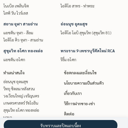
โนเบิล เพลินจิต
ไอดีโอ สาทร - ท่าพระ
ไลฟ์ วัน ไวร์เลส
สยาม จุฬา สามย่าน
อ่อนนุช อุดมสุข
แอชตัน จุฬา - สีลม
ไอดีโอ โมบิ สุขุมวิท (สุขุมวิท 81)
ไอดีโอ คิว จุฬา - สามย่าน
สุขุมวิท อโศก ทองหล่อ
พระราม 9 เพชรบุรีตัดใหม่ RCA
แอชตัน อโศก
ริธึ่ม อโศก
ทำเลน่าสนใจ
ข้อตกลงและเงื่อนไข
อ่อนนุช อุดมสุข
นโยบายความเป็นส่วนตัว
วิทยุ ชิดลม หลังสวน
เกี่ยวกับเรา
วงเวียนใหญ่ เจริญนคร
เกษตรศาสตร์ รัชโยธิน
วิธีการฝากขาย-เช่า
สุขุมวิท อโศก ทองหล่อ
ติดต่อ
นานา
สยาม จุฬา สามย่าน
รับทราบและปิดแถบนี้ลง