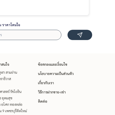
น ราคาโดนใจ
่าสนใจ
ข้อตกลงและเงื่อนไข
ุฬา สามย่าน
นโยบายความเป็นส่วนตัว
ราธิวาส
เกี่ยวกับเรา
าสตร์ รัชโยธิน
วิธีการฝากขาย-เช่า
ช อุดมสุข
ติดต่อ
ิท อโศก ทองหล่อ
 9 เพชรบุรีตัดใหม่