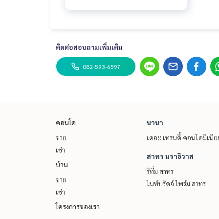
ติดต่อสอบถามเพิ่มเติม
082-593-6597
คอนโด
นานา
ขาย
เดอะ เทรนดี้ คอนโดมิเนีย
เช่า
สาทร นราธิวาส
บ้าน
ริทึ่ม สาทร
ขาย
ไนท์บริดจ์ ไพร์ม สาทร
เช่า
โครงการของเรา