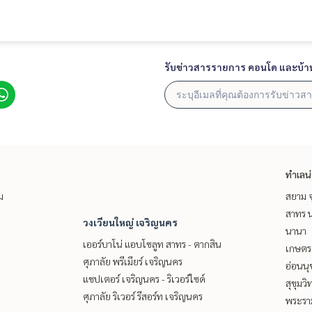
รับข่าวสารรายการ คอนโด และบ้า
ทำเลน
ม
สยาม จ
สาทร น
วงเวียนใหญ่ เจริญนคร
นานา
เออร์บาโน่ แอบโซลูท สาทร - ตากสิน
เกษตรศ
ศุภาลัย พรีเมียร์ เจริญนคร
อ่อนนุ
แชปเตอร์ เจริญนคร - ริเวอร์ไซด์
สุขุมว
ศุภาลัย ริเวอร์ รีสอร์ท เจริญนคร
พระราม