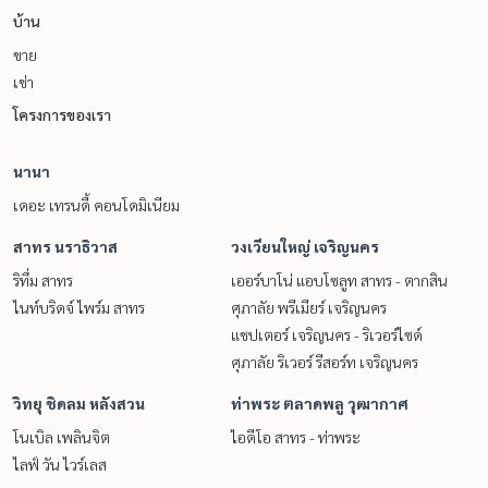
บ้าน
ขาย
เช่า
โครงการของเรา
นานา
เดอะ เทรนดี้ คอนโดมิเนียม
สาทร นราธิวาส
วงเวียนใหญ่ เจริญนคร
ริทึ่ม สาทร
เออร์บาโน่ แอบโซลูท สาทร - ตากสิน
ไนท์บริดจ์ ไพร์ม สาทร
ศุภาลัย พรีเมียร์ เจริญนคร
แชปเตอร์ เจริญนคร - ริเวอร์ไซด์
ศุภาลัย ริเวอร์ รีสอร์ท เจริญนคร
วิทยุ ชิดลม หลังสวน
ท่าพระ ตลาดพลู วุฒากาศ
โนเบิล เพลินจิต
ไอดีโอ สาทร - ท่าพระ
ไลฟ์ วัน ไวร์เลส