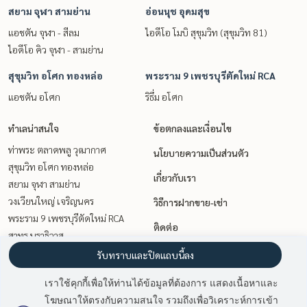
สยาม จุฬา สามย่าน
อ่อนนุช อุดมสุข
แอชตัน จุฬา - สีลม
ไอดีโอ โมบิ สุขุมวิท (สุขุมวิท 81)
ไอดีโอ คิว จุฬา - สามย่าน
สุขุมวิท อโศก ทองหล่อ
พระราม 9 เพชรบุรีตัดใหม่ RCA
แอชตัน อโศก
ริธึ่ม อโศก
ทำเลน่าสนใจ
ข้อตกลงและเงื่อนไข
ท่าพระ ตลาดพลู วุฒากาศ
นโยบายความเป็นส่วนตัว
สุขุมวิท อโศก ทองหล่อ
เกี่ยวกับเรา
สยาม จุฬา สามย่าน
วงเวียนใหญ่ เจริญนคร
วิธีการฝากขาย-เช่า
พระราม 9 เพชรบุรีตัดใหม่ RCA
ติดต่อ
สาทร นราธิวาส
อ่อนนุช อุดมสุข
รับทราบและปิดแถบนี้ลง
เกษตรศาสตร์ รัชโยธิน
เราใช้คุกกี้เพื่อให้ท่านได้ข้อมูลที่ต้องการ แสดงเนื้อหาและ
วิทยุ ชิดลม หลังสวน
โฆษณาให้ตรงกับความสนใจ รวมถึงเพื่อวิเคราะห์การเข้า
มี
2
คนกำลังดูประกาศนี้
นานา