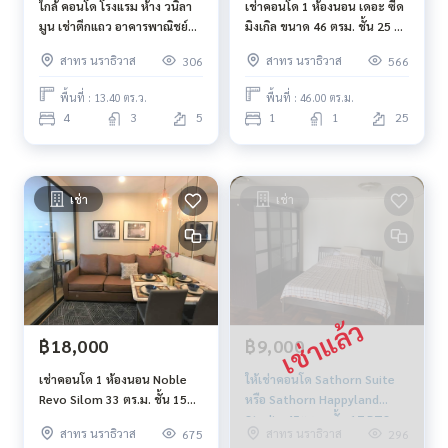
ใกล้ คอนโด โรงแรม ห้าง วนิลา
เช่าคอนโด 1 ห้องนอน เดอะ ซี้ด
มูน เช่าตึกแถว อาคารพาณิชย์
มิงเกิล ขนาด 46 ตรม. ชั้น 25 วิว
ซอยเจริญราษฎร์ 5 บางคอแหลม
สระน้ำ และ วิว สวน
สาทร นราธิวาส
สาทร นราธิวาส
306
566
พื้นที่ : 13.40 ตร.ว.
พื้นที่ : 46.00 ตร.ม.
4
3
5
1
1
25
เช่า
เช่า
฿18,000
฿9,000
เช่าคอนโด 1 ห้องนอน Noble
ให้เช่าคอนโด Sathorn Suite
Revo Silom 33 ตร.ม. ชั้น 15
หรือ Sathorn Happyland
BTS สุรศักดิ์ สาทร สีลม
Studio 45ตร.ม .ชั้น 17 BTS
สาทร นราธิวาส
สาทร นราธิวาส
675
296
ช่องนนทรี BRT