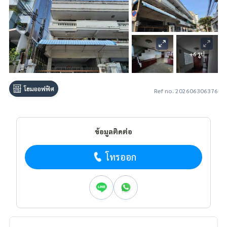
+6 รูป
โฮมออฟฟิศ
Ref no. 202606306376
ข้อมูลติดต่อ
โทรออก