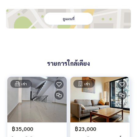
Land area 33 sq. wa
Usable area 250 sq. m
ดูแผนที่
1st floor:
Width 6.3 m, Depth 11.5 m
2nd-3rd floors:
Width 6.3 m, Depth 15 m
รายการใกล้เคียง
Parking for 2 cars
Nearby locations:
เช่า
เช่า
Thailand Post Office 120 m
Thung Maha Mek Police Station 220 m
Narathiwat Road 600 m
Market Place Nang Linchi 750 m
Sathorn Road 900 m
Chong Nonsi BTS Station 1500 m
Expressway entrance (expressway ramp) 2 km
฿35,000
฿23,000