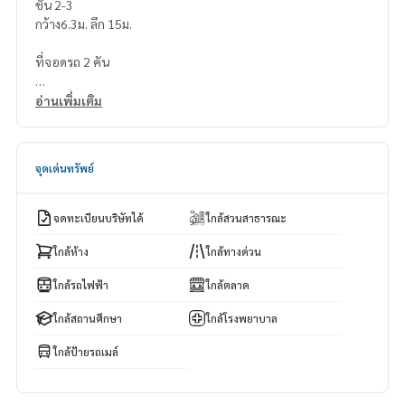
ชั้น 2-3
กว้าง6.3ม. ลึก 15ม.
ที่จอดรถ 2 คัน
สถานที่ใกล้เคียง
อ่านเพิ่มเติม
ไปรษณีย์ไทย 120 เมตร
สถานีตำรวจทุ่งมหาเมฆ 220 เมตร
จุดเด่นทรัพย์
ถนนนราธิวาส 600 เมตร
Market Place นางลิ้นจี่ 750 เมตร
ถนนสาทร 900 เมตร
จดทะเบียนบริษัทได้
ใกล้สวนสาธารณะ
รถไฟฟ้าช่องนนทรี 1500 เมตร
ทางขึ้นทางด่วน (ด่านเลียบด่วน) 2 กม.
ใกล้ห้าง
ใกล้ทางด่วน
ใกล้รถไฟฟ้า
ใกล้ตลาด
ใกล้สถานศึกษา
ใกล้โรงพยาบาล
Near the entrance of Soi 90, shophouse for rent, Soi Suan
Plu 9. Includes parking for 2 cars.
ใกล้ป้ายรถเมล์
3 floors + rooftop
5 bedrooms, 3 bathrooms