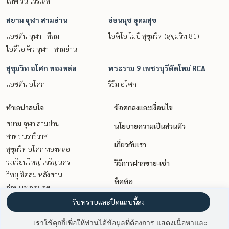
ไลฟ์ วัน ไวร์เลส
สยาม จุฬา สามย่าน
อ่อนนุช อุดมสุข
แอชตัน จุฬา - สีลม
ไอดีโอ โมบิ สุขุมวิท (สุขุมวิท 81)
ไอดีโอ คิว จุฬา - สามย่าน
สุขุมวิท อโศก ทองหล่อ
พระราม 9 เพชรบุรีตัดใหม่ RCA
แอชตัน อโศก
ริธึ่ม อโศก
ทำเลน่าสนใจ
ข้อตกลงและเงื่อนไข
สยาม จุฬา สามย่าน
นโยบายความเป็นส่วนตัว
สาทร นราธิวาส
เกี่ยวกับเรา
สุขุมวิท อโศก ทองหล่อ
วงเวียนใหญ่ เจริญนคร
วิธีการฝากขาย-เช่า
วิทยุ ชิดลม หลังสวน
ติดต่อ
อ่อนนุช อุดมสุข
เกษตรศาสตร์ รัชโยธิน
รับทราบและปิดแถบนี้ลง
นานา
เราใช้คุกกี้เพื่อให้ท่านได้ข้อมูลที่ต้องการ แสดงเนื้อหาและ
ท่าพระ ตลาดพลู วุฒากาศ