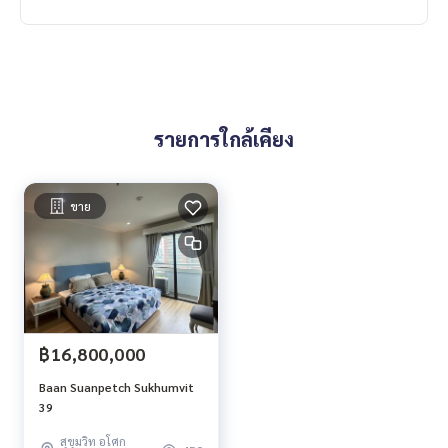
auna, fitness center, garden / BBQ area, playground / childr
en's area.
nearby places
Sukhumvit 39 Complex
รายการใกล้เคียง
The Emporium Shopping Center
terminal
Villa Market (Sukhumvit 33)
Miracle Mall
ขาย
7-Eleven
Assarat Kindergarten (Ivybound)
The First Step International Kindergarten
World Buddhist University
Lady Bird International Kindergarten
Kids Kingdom International Kindergarten
฿16,800,000
Phillips Restaurant
Hasco
Baan Suanpetch Sukhumvit
Coca Suki (Sukhumvit 39)
39
Hakata
Prommitr Hospital
สุขุมวิท อโศก