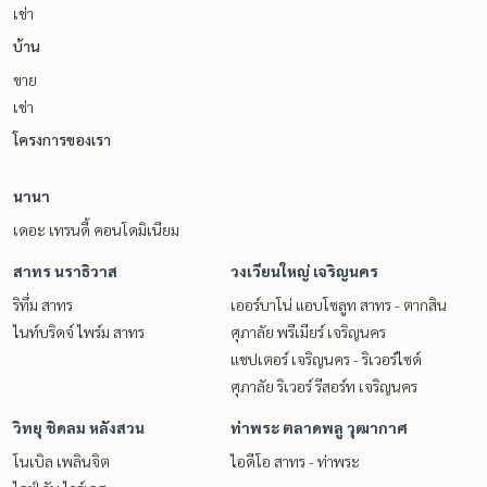
เช่า
บ้าน
ขาย
เช่า
โครงการของเรา
นานา
เดอะ เทรนดี้ คอนโดมิเนียม
สาทร นราธิวาส
วงเวียนใหญ่ เจริญนคร
ริทึ่ม สาทร
เออร์บาโน่ แอบโซลูท สาทร - ตากสิน
ไนท์บริดจ์ ไพร์ม สาทร
ศุภาลัย พรีเมียร์ เจริญนคร
แชปเตอร์ เจริญนคร - ริเวอร์ไซด์
ศุภาลัย ริเวอร์ รีสอร์ท เจริญนคร
วิทยุ ชิดลม หลังสวน
ท่าพระ ตลาดพลู วุฒากาศ
โนเบิล เพลินจิต
ไอดีโอ สาทร - ท่าพระ