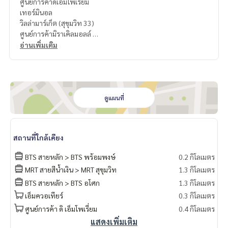
ศูนย์การค้าดิเอ็มโพเรี่ยม
เทอร์มินอล
วิลล่ามาร์เก็ต (สุขุมวิท 33)
ศูนย์การค้ามิราเคิลมอลล์
7-Eleven
อ่านเพิ่มเติม
โรงเรียนอนุบาลอัสสรัตน์ (ไอวี่บาวนด์)
โรงเรียนอนุบาลนานาชาติเดอะเฟิสท์สเต็ป
มหาวิทยาลัยพระพุทธศาสนาแห่งโลก
โรงเรียนอนุบาลนานาชาติเลดี้เบิร์ด
โรงเรียนอนุบาลนานาชาติคิดส์คิงดอม
ดูแผนที่
ฟิลิปส์ เรสเตอรองท์
ฮาสโก้
โคคาสุกี้ (สุขุมวิท 39)
สถานที่ใกล้เคียง
ฮาคาต้า
โรงพยาบาลพร้อมมิตร
BTS สายหลัก > BTS พร้อมพงษ์
0.2 กิโลเมตร
MRT สายสีน้ำเงิน > MRT สุขุมวิท
1.3 กิโลเมตร
Condo for rent at Baan Suanpetch
BTS สายหลัก > BTS อโศก
1.3 กิโลเมตร
Size 265 sqm.
3 bedrooms, 3 bathrooms
เอ็มควอเทียร์
0.3 กิโลเมตร
ศูนย์การค้า ดิ เอ็มโพเรี่ยม
0.4 กิโลเมตร
facilities
แสดงเพิ่มเติม
Elevator, parking, 24-hour security, CCTV, swimming pool, s