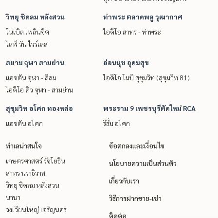
วิทยุ ชิดลม หลังสวน
ท่าพระ ตลาดพลู วุฒากาศ
โนเบิล เพลินจิต
ไอดีโอ สาทร - ท่าพระ
ไลฟ์ วัน ไวร์เลส
สยาม จุฬา สามย่าน
อ่อนนุช อุดมสุข
แอชตัน จุฬา - สีลม
ไอดีโอ โมบิ สุขุมวิท (สุขุมวิท 81)
ไอดีโอ คิว จุฬา - สามย่าน
สุขุมวิท อโศก ทองหล่อ
พระราม 9 เพชรบุรีตัดใหม่ RCA
แอชตัน อโศก
ริธึ่ม อโศก
ทำเลน่าสนใจ
ข้อตกลงและเงื่อนไข
เกษตรศาสตร์ รัชโยธิน
นโยบายความเป็นส่วนตัว
สาทร นราธิวาส
เกี่ยวกับเรา
วิทยุ ชิดลม หลังสวน
นานา
วิธีการฝากขาย-เช่า
วงเวียนใหญ่ เจริญนคร
ติดต่อ