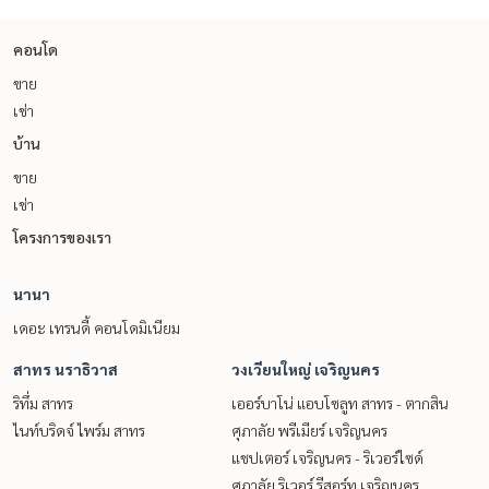
คอนโด
ขาย
เช่า
บ้าน
ขาย
เช่า
โครงการของเรา
นานา
เดอะ เทรนดี้ คอนโดมิเนียม
สาทร นราธิวาส
วงเวียนใหญ่ เจริญนคร
ริทึ่ม สาทร
เออร์บาโน่ แอบโซลูท สาทร - ตากสิน
ไนท์บริดจ์ ไพร์ม สาทร
ศุภาลัย พรีเมียร์ เจริญนคร
แชปเตอร์ เจริญนคร - ริเวอร์ไซด์
ศุภาลัย ริเวอร์ รีสอร์ท เจริญนคร