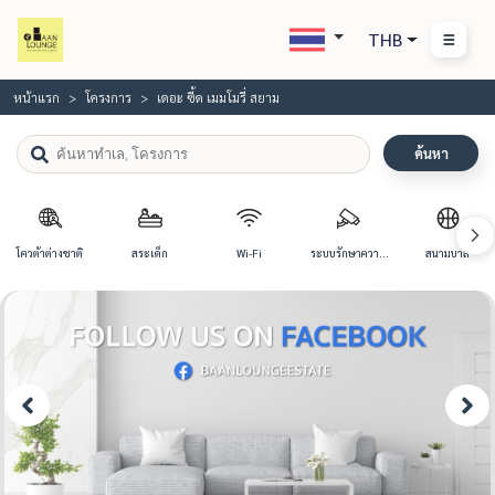
THB
หน้าแรก
โครงการ
เดอะ ซี้ด เมมโมรี่ สยาม
ค้นหา
โควต้าต่างชาติ
สระเด็ก
Wi-Fi
ระบบรักษาความ
สนามบาส
ปลอดภัย