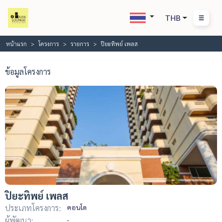
THB
หน้าแรก
โครงการ
รายการ
ปิยะทิพย์ เพลส
ข้อมูลโครงการ
ปิยะทิพย์ เพลส
ประเภทโครงการ:
คอนโด
ผู้พัฒนา:
-