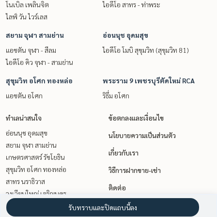
โนเบิล เพลินจิต
ไอดีโอ สาทร - ท่าพระ
ไลฟ์ วัน ไวร์เลส
สยาม จุฬา สามย่าน
อ่อนนุช อุดมสุข
แอชตัน จุฬา - สีลม
ไอดีโอ โมบิ สุขุมวิท (สุขุมวิท 81)
ไอดีโอ คิว จุฬา - สามย่าน
สุขุมวิท อโศก ทองหล่อ
พระราม 9 เพชรบุรีตัดใหม่ RCA
แอชตัน อโศก
ริธึ่ม อโศก
ทำเลน่าสนใจ
ข้อตกลงและเงื่อนไข
อ่อนนุช อุดมสุข
นโยบายความเป็นส่วนตัว
สยาม จุฬา สามย่าน
เกี่ยวกับเรา
เกษตรศาสตร์ รัชโยธิน
สุขุมวิท อโศก ทองหล่อ
วิธีการฝากขาย-เช่า
สาทร นราธิวาส
ติดต่อ
วงเวียนใหญ่ เจริญนคร
ท่าพระ ตลาดพลู วุฒากาศ
รับทราบและปิดแถบนี้ลง