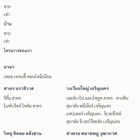
ขาย
เช่า
บ้าน
ขาย
เช่า
โครงการของเรา
นานา
เดอะ เทรนดี้ คอนโดมิเนียม
สาทร นราธิวาส
วงเวียนใหญ่ เจริญนคร
ริทึ่ม สาทร
เออร์บาโน่ แอบโซลูท สาทร - ตากสิน
ไนท์บริดจ์ ไพร์ม สาทร
ศุภาลัย พรีเมียร์ เจริญนคร
แชปเตอร์ เจริญนคร - ริเวอร์ไซด์
ศุภาลัย ริเวอร์ รีสอร์ท เจริญนคร
วิทยุ ชิดลม หลังสวน
ท่าพระ ตลาดพลู วุฒากาศ