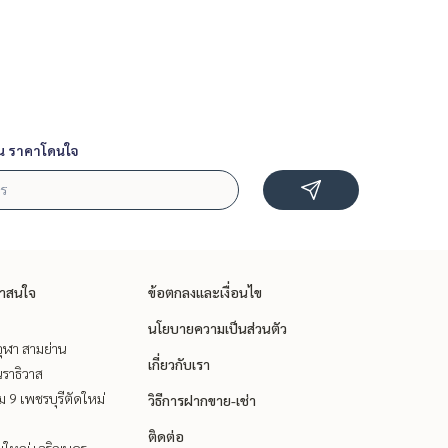
น ราคาโดนใจ
่าสนใจ
ข้อตกลงและเงื่อนไข
นโยบายความเป็นส่วนตัว
ุฬา สามย่าน
เกี่ยวกับเรา
ราธิวาส
 9 เพชรบุรีตัดใหม่
วิธีการฝากขาย-เช่า
ติดต่อ