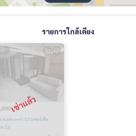
รายการใกล้เคียง
เช่า
,000
e Sukhumvit 12 (เซอร์เคิล
วิท 12)