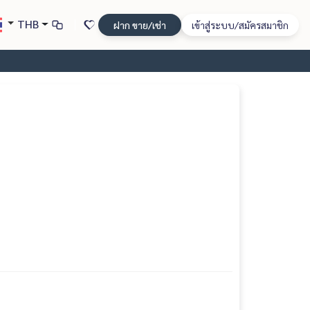
THB
ฝาก ขาย/เช่า
เข้าสู่ระบบ/สมัครสมาชิก