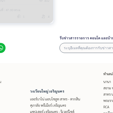
านา
402
้นที่ : 47.00 ตร.ม.
1
4
รับข่าวสารรายการ คอนโด และบ้า
ทำเลน
ม
นานา
สยาม จ
วงเวียนใหญ่ เจริญนคร
สาทร น
เออร์บาโน่ แอบโซลูท สาทร - ตากสิน
พระราม
ศุภาลัย พรีเมียร์ เจริญนคร
RCA
แชปเตอร์ เจริญนคร - ริเวอร์ไซด์