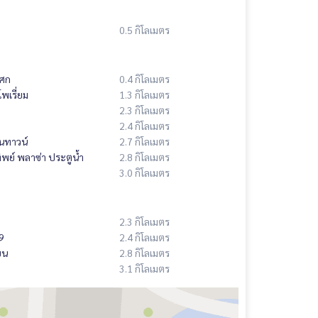
0.5 กิโลเมตร
โศก
0.4 กิโลเมตร
โพเรี่ยม
1.3 กิโลเมตร
2.3 กิโลเมตร
2.4 กิโลเมตร
ูนทาวน์
2.7 กิโลเมตร
ทิพย์ พลาซ่า ประตูน้ำ
2.8 กิโลเมตร
3.0 กิโลเมตร
2.3 กิโลเมตร
9
2.4 กิโลเมตร
ยน
2.8 กิโลเมตร
3.1 กิโลเมตร