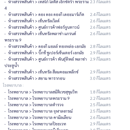
ห้างสรรพสินค้า > เทสโก้ โลตัส เอ็กซ์ตร้า พระราม
2.3 กิโลเมตร
4
ห้างสรรพสินค้า > ดอง ดอง ดองกิ เดอะมาร์เก็ต
2.4 กิโลเมตร
ห้างสรรพสินค้า > เซ็นทรัลเวิลด์
2.6 กิโลเมตร
ห้างสรรพสินค้า > ศูนย์การค้าฟอร์จูนทาวน์
2.6 กิโลเมตร
ห้างสรรพสินค้า > เซ็นทรัลพลาซ่า แกรนด์
2.6 กิโลเมตร
พระราม 9
ห้างสรรพสินค้า > ดองกิ มอลล์ ทองหล่อ-เอกมัย
2.8 กิโลเมตร
ห้างสรรพสินค้า > บิ๊กซี ซูเปอร์เซ็นเตอร์ เอกมัย
2.9 กิโลเมตร
ห้างสรรพสินค้า > ศูนย์การค้า พันธุ์ทิพย์ พลาซ่า
2.9 กิโลเมตร
ประตูน้ำ
ห้างสรรพสินค้า > เซ็นทรัล สีลมคอมเพล็กซ์
2.9 กิโลเมตร
ห้างสรรพสินค้า > สยาม พารากอน
3.0 กิโลเมตร
โรงพยาบาล :
โรงพยาบาล > โรงพยาบาลสมิติเวชสุขุมวิท
1.8 กิโลเมตร
โรงพยาบาล > โรงพยาบาลพระราม 9
2.2 กิโลเมตร
โรงพยาบาล > โรงพยาบาลตำรวจ
2.5 กิโลเมตร
โรงพยาบาล > โรงพยาบาล จุฬาลงกรณ์
2.5 กิโลเมตร
โรงพยาบาล > โรงพยาบาล คามิลเลียน
2.6 กิโลเมตร
โรงพยาบาล > โรงพยาบาลปิยะเวท
2.9 กิโลเมตร