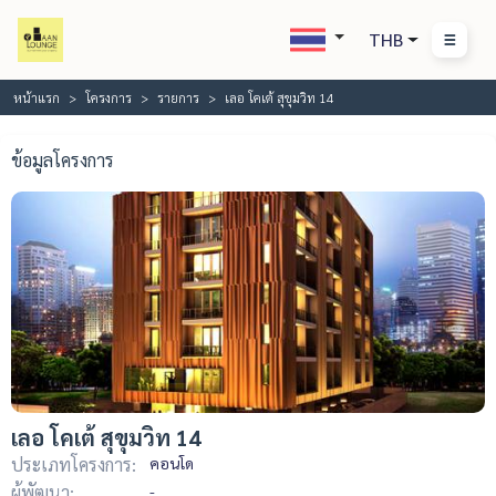
THB
หน้าแรก
โครงการ
รายการ
เลอ โคเต้ สุขุมวิท 14
ข้อมูลโครงการ
เลอ โคเต้ สุขุมวิท 14
ประเภทโครงการ:
คอนโด
ผู้พัฒนา:
-