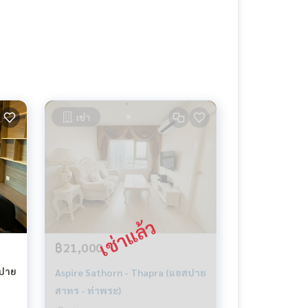
เช่า
฿21,000
สปาย
Aspire Sathorn - Thapra (แอสปาย
สาทร - ท่าพระ)