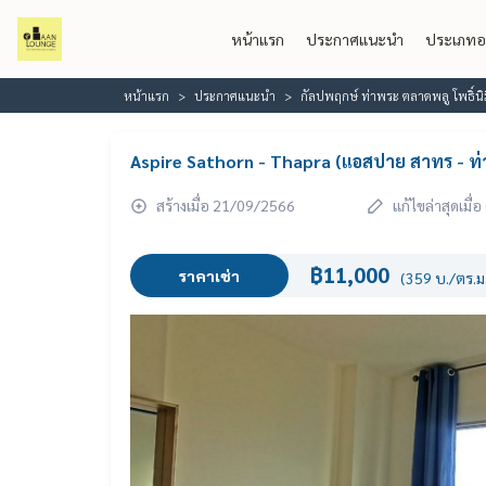
หน้าแรก
ประกาศแนะนำ
ประเภทอ
หน้าแรก
ประกาศแนะนำ
กัลปพฤกษ์ ท่าพระ ตลาดพลู โพธิ์น
Aspire Sathorn - Thapra (แอสปาย สาทร - ท
สร้างเมื่อ 21/09/2566
แก้ไขล่าสุดเมื
฿11,000
ราคาเช่า
(359 บ./ตร.ม