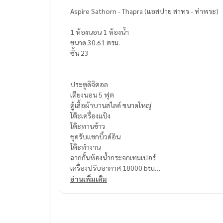
Aspire Sathorn - Thapra (แอสปาย สาทร - ท่าพระ)
1 ห้องนอน 1 ห้องน้ำ
ขนาด 30.61 ตรม.
ชั้น 23
ประตูดิจิตอล
เตียงนอน 5 ฟุต
ตู้เสื้อผ้าบานสไลด์ ขนาดใหญ่
โต๊ะเครื่องแป้ง
โต๊ะทานข้าว
ชุดรับแขกบิ้วด์อิน
โต๊ะทำงาน
ฉากกั้นห้องน้ำกระจกเทมเปอร์
เครื่องปรับอากาศ 18000 btu
ตู้เย็น 2 ประตู
อ่านเพิ่มเติม
เครื่องซักผ้าฝาบน 10 กก.
ไมโครเวฟ
เตาไฟฟ้า
เครื่องทำน้ำอุ่น