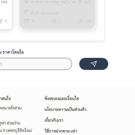
ท่าพระ ตลาดพลู วุฒากาศ
558
467
พื้นที่ : 48.00 ตร.ม.
7
2
1
23
น ราคาโดนใจ
่าสนใจ
ข้อตกลงและเงื่อนไข
ชิดลม หลังสวน
นโยบายความเป็นส่วนตัว
เกี่ยวกับเรา
ุฬา สามย่าน
 9 เพชรบุรีตัดใหม่
วิธีการฝากขาย-เช่า