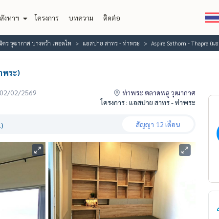
สังหาฯ
โครงการ
บทความ
ติดต่อ
ิมิตร วุฒากาศ บางหว้า เทอดไท
แอสปาย สาทร - ท่าพระ
Aspire Sathorn - Thapra (แ
่าพระ)
่อ 02/02/2569
ท่าพระ ตลาดพลู วุฒากาศ
โครงการ : แอสปาย สาทร - ท่าพระ
สัญญา
12 เดือน
.)