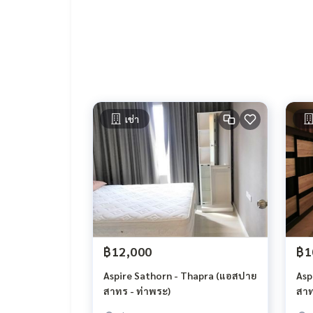
ทีวี LCD 32 นิ้ว
สิ่งอำนวยความสะดวก
โรงรถ สวนหย่อม / พื้นที่จัดบาร์บีคิว ฟิตเนส ลิฟท์ ห้
สถานที่ใกล้เคียง
ห้างสรรพสินค้าเดอะมอลล์ (ท่าพระ)
เช่า
ศูนย์การค้าไทยช่วยไทยพลาซ่า
โฮมเฟรชมาร์ท (เดอะมอลล์ท่าพระ)
โรงเรียนกงลี้จงซัน
โรงเรียนมณีวิทยา
โรงเรียนกันตทาราราม
โรงเรียนวัดบางสะแกนอก
บาร์บีคิวพลาซ่า
โรงพยาบาลเยาวรักษ์
฿12,000
฿1
Aspire Sathorn - Thapra
Aspire Sathorn - Thapra (แอสปาย
Asp
สาทร - ท่าพระ)
สาท
1 bedroom, 1 bathroom