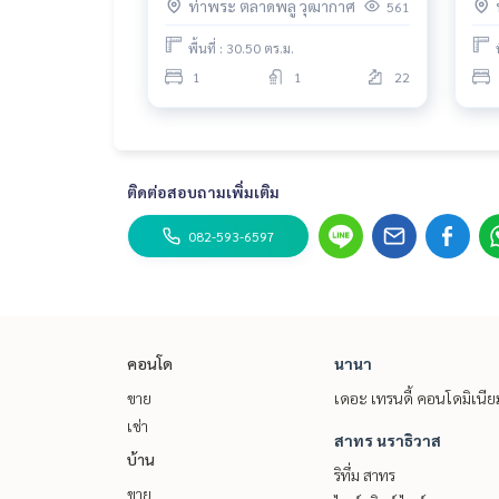
ท่าพระ ตลาดพลู วุฒากาศ
561
Size 30.61 sq m.
23rd floor
พื้นที่ : 30.50 ตร.ม.
1
1
22
digital door
Bed 5 feet
Large sliding door wardrobe
dressing table
ติดต่อสอบถามเพิ่มเติม
dining table
Built-in living room set
082-593-6597
work desk
Tempered glass bathroom partition
Air conditioner 18000 btu
2 door refrigerator
Top loading washing machine 10 kg.
microwave
คอนโด
นานา
Electric stove
ขาย
เดอะ เทรนดี้ คอนโดมิเนีย
water heater
เช่า
32 inch LCD TV
สาทร นราธิวาส
บ้าน
ริทึ่ม สาทร
facilities
ขาย